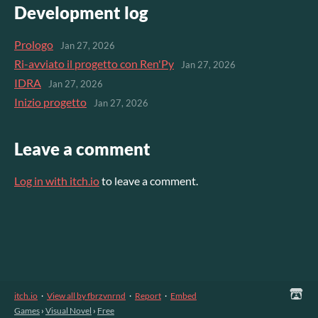
Development log
Prologo
Jan 27, 2026
Ri-avviato il progetto con Ren'Py
Jan 27, 2026
IDRA
Jan 27, 2026
Inizio progetto
Jan 27, 2026
Leave a comment
Log in with itch.io
to leave a comment.
itch.io
·
View all by fbrzvnrnd
·
Report
·
Embed
Games
›
Visual Novel
›
Free